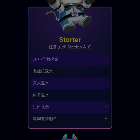
Starter
任务关卡 Station A-C
711 电子救援金
-
老虎机返水
-
真人返水
-
体育返水
-
生日礼金
-
每周充值彩金
-