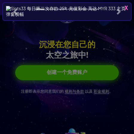
X
Previous
Next
沉浸在您自己的
太空之旅中!
创建一个免费账户
注册即表示您同意我们的
规则与条款
以及
彩金规则
。