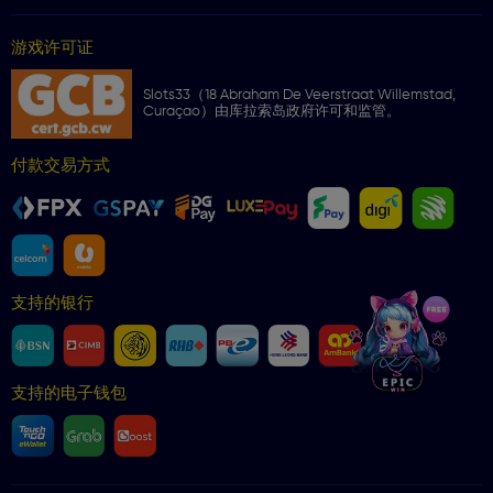
游戏许可证
Slots33（18 Abraham De Veerstraat Willemstad,
Curaçao）由库拉索岛政府许可和监管。
付款交易方式
支持的银行
支持的电子钱包